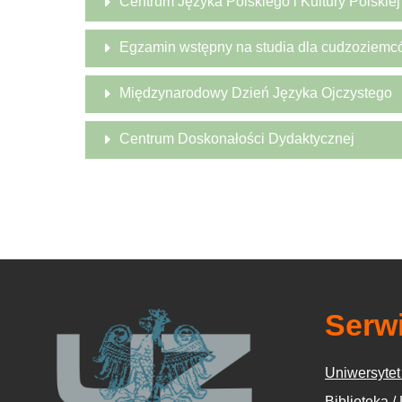
Centrum Języka Polskiego i Kultury Polskiej
Egzamin wstępny na studia dla cudzoziem
Międzynarodowy Dzień Języka Ojczystego
Centrum Doskonałości Dydaktycznej
Serw
Uniwersytet
Biblioteka /