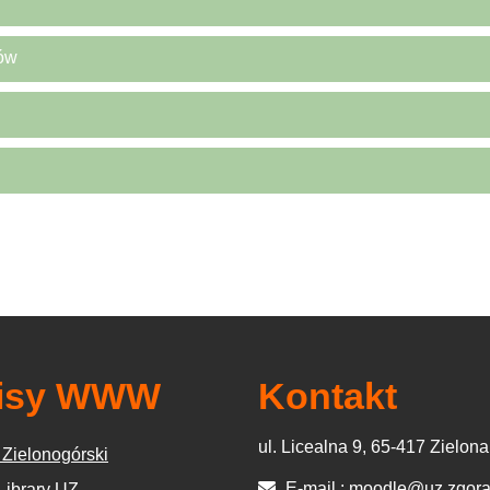
ców
isy WWW
Kontakt
ul. Licealna 9, 65-417 Zielon
 Zielonogórski
E-mail :
moodle@uz.zgora
 Library UZ