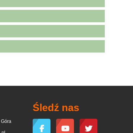
Śledź nas
a Góra
.pl