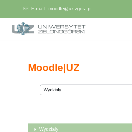
E-mail
:
moodle@uz.zgora.pl
Przejdź do głównej zawartości
Moodle|UZ
Kategorie kursów
Wydziały