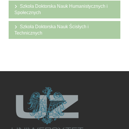
Szkoła Doktorska Nauk Humanistycznych i
Społecznych
Szkoła Doktorska Nauk Ścisłych i
Technicznych