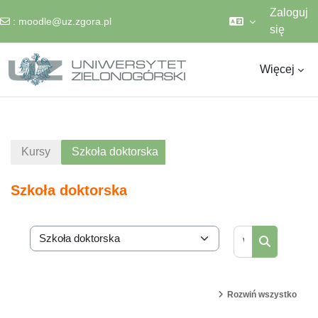
Zaloguj
:
moodle@uz.zgora.pl
się
Przejdź do głównej zawartości
Więcej
Kursy
Szkoła doktorska
Szkoła doktorska
Wyszukaj ku
Kategorie kursów
Wyszukaj k
Rozwiń wszystko